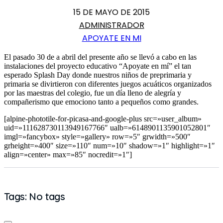
15 DE MAYO DE 2015
ADMINISTRADOR
APOYATE EN MI
El pasado 30 de a abril del presente año se llevó a cabo en las
instalaciones del proyecto educativo “Apoyate en mí” el tan
esperado Splash Day donde nuestros niños de preprimaria y
primaria se divirtieron con diferentes juegos acuáticos organizados
por las maestras del colegio, fue un día lleno de alegría y
compañerismo que emociono tanto a pequeños como grandes.
[alpine-phototile-for-picasa-and-google-plus src=»user_album»
uid=»111628730113949167766″ ualb=»6148901135901052801″
imgl=»fancybox» style=»gallery» row=»5″ grwidth=»500″
grheight=»400″ size=»110″ num=»10″ shadow=»1″ highlight=»1″
align=»center» max=»85″ nocredit=»1″]
Tags: No tags