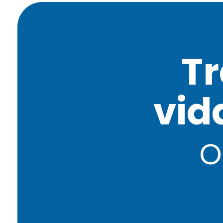
T
vid
o