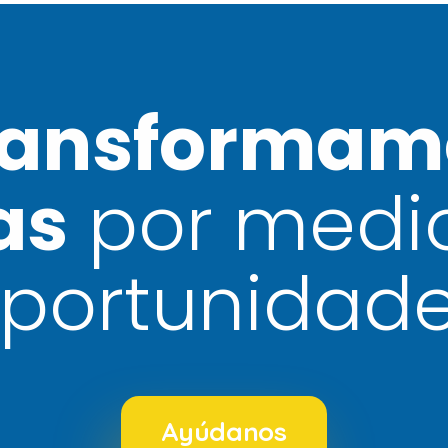
ransformam
as
por medi
portunidad
Ayúdanos