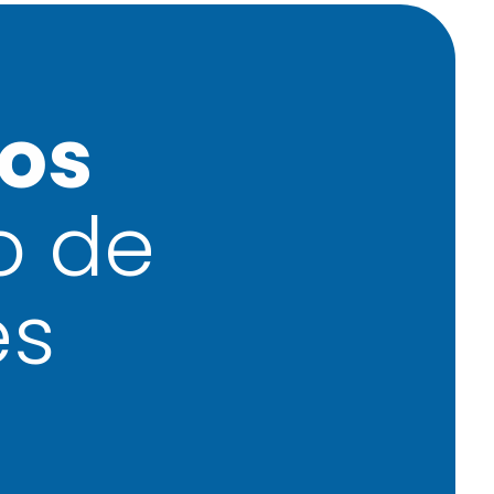
os
o de
es