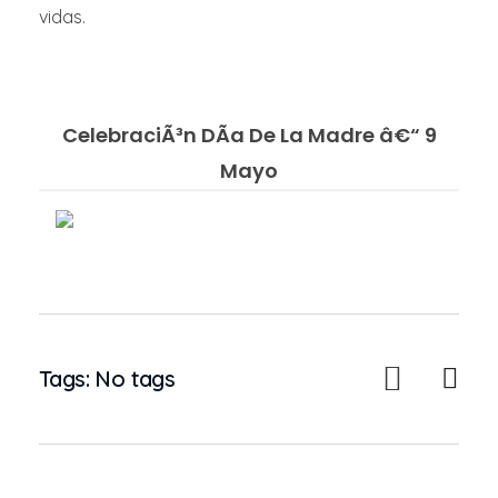
vidas.
CelebraciÃ³n DÃ­a De La Madre â€“ 9
Mayo
Tags: No tags