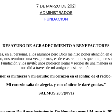
7 DE MARZO DE 2021
ADMINISTRADOR
FUNDACION
DESAYUNO DE AGRADECIMIENTO A BENEFACTORES
es, en el personal, a los alumnos pero Dios me hizo poner atención en 
o, nos reunimos una vez por mes, es de esas reuniones que no quieres q
Fundación y los invité; unos pudieron llegar y recibir de una manera e
nos dió a través de mi amigo en esta reunión.
ñor
es mi fuerza y mi escudo;
mi corazón en él confía;
de él recibo
Mi corazón salta de alegría,
y con cánticos le daré gracias.”
SALMOS 28:7(NVI)
esayuno De Agradecimiento De Benefactores | Marzo 6,20