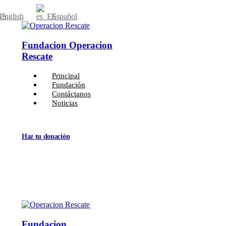
English
Español
Fundacion Operacion
Rescate
Principal
Fundación
Contáctanos
Noticias
Haz tu donación
Fundacion